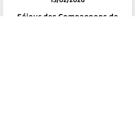
13/02/2026
Séjour des Compagnons de
Bagnols / Cèze (Juillet-Aout 25)
Découvrir